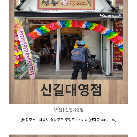
[서울] 신길대영점
[
]
매장주소 : 서울시 영등포구 도림로 278-6 [신길동 342-194