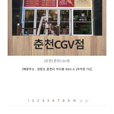
[강원] 춘천CGV점
[
]
매장주소 : 강원도 춘천시 석사동 880-5 [지석로 75]
1
2
3
4
5
6
7
8
9
10