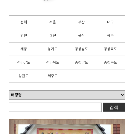
전체
서울
부산
대구
인천
대전
울산
광주
세종
경기도
경상남도
경상북도
전라남도
전라북도
충청남도
충청북도
강원도
제주도