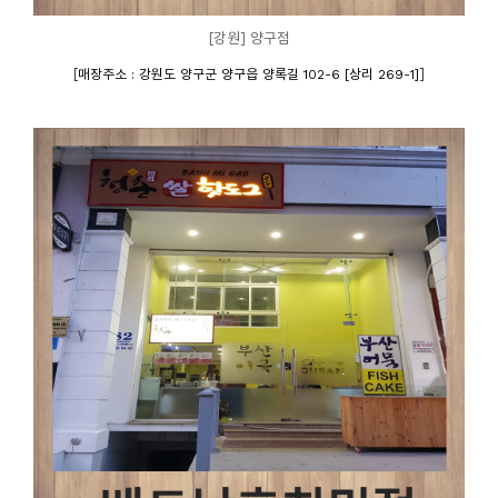
[강원] 양구점
[
]
매장주소 : 강원도 양구군 양구읍 양록길 102-6 [상리 269-1]