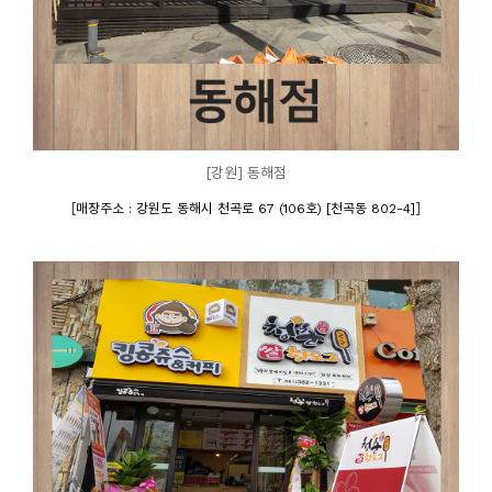
[강원] 동해점
[
]
매장주소 : 강원도 동해시 천곡로 67 (106호) [천곡동 802-4]