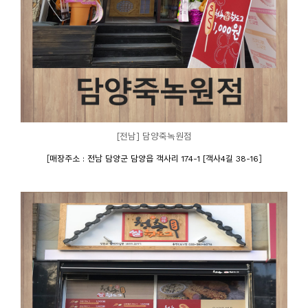
[전남] 담양죽녹원점
[
]
매장주소 : 전남 담양군 담양읍 객사리 174-1 [객사4길 38-16