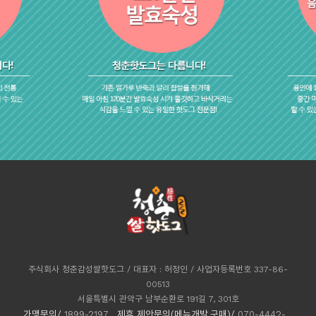
주식회사 청춘감성쌀핫도그 / 대표자 : 허정인 / 사업자등록번호 337-86-
00513
서울특별시 관악구 남부순환로 191길 7, 301호
가맹문의/
1899-2197
제휴.제안문의(메뉴개발,구매)/
070-4442-