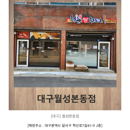
[대구] 월성본동점
[
]
매장주소 : 대구광역시 달서구 학산로7길81-11 ,1층