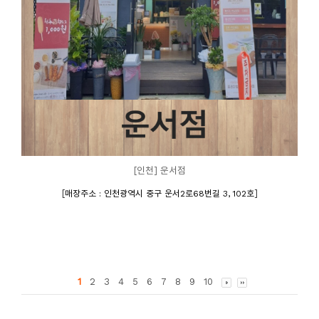
[인천] 운서점
[
]
매장주소 : 인천광역시 중구 운서2로68번길 3, 102호
1
2
3
4
5
6
7
8
9
10