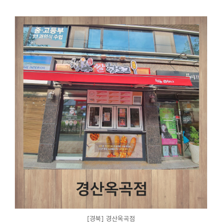
[경북] 경산옥곡점