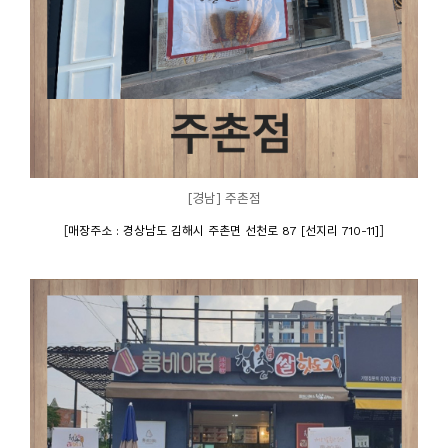
[경남] 주촌점
[
]
매장주소 : 경상남도 김해시 주촌면 선천로 87 [선지리 710-11]