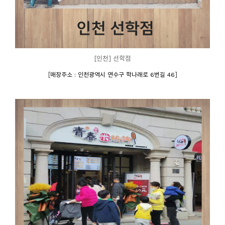
[인천] 선학점
[
]
매장주소 : 인천광역시 연수구 학나래로 6번길 46