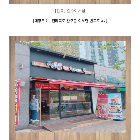
[전북] 완주이서점
[
]
매장주소 : 전라북도 완주군 이서면 반교로 42