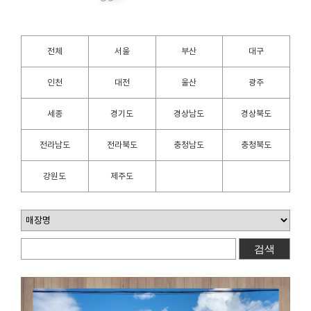
전체
서울
부산
대구
인천
대전
울산
광주
세종
경기도
경상남도
경상북도
전라남도
전라북도
충청남도
충청북도
강원도
제주도