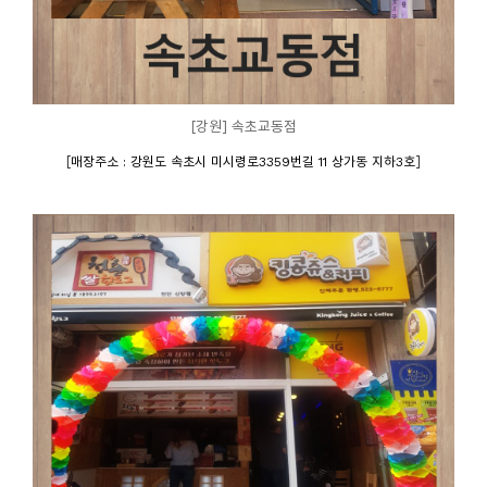
[강원] 속초교동점
[
]
매장주소 : 강원도 속초시 미시령로3359번길 11 상가동 지하3호