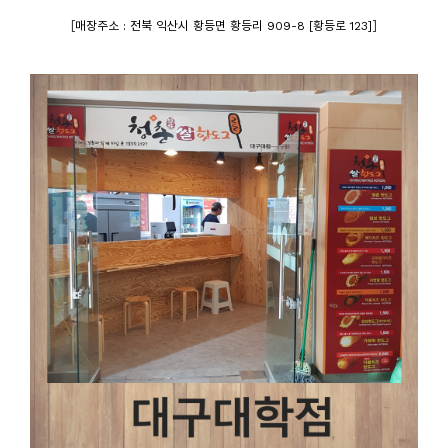
[
]
매장주소 : 전북 익산시 황등면 황등리 909-8 [황등로 123]