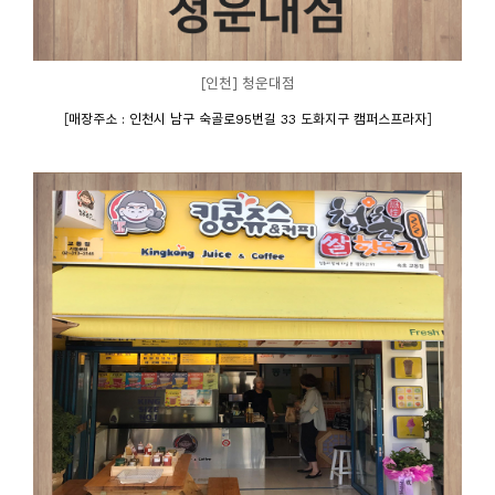
[인천] 청운대점
[
]
매장주소 : 인천시 남구 숙골로95번길 33 도화지구 캠퍼스프라자