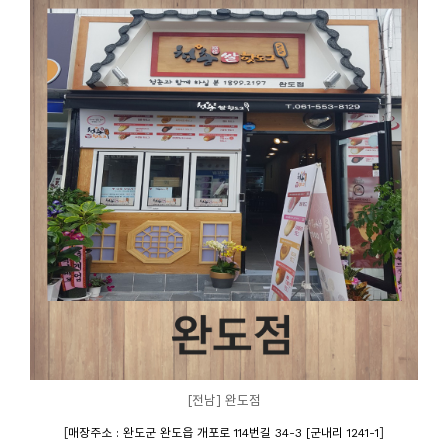
[전남] 완도점
[
]
매장주소 : 완도군 완도읍 개포로 114번길 34-3 [군내리 1241-1