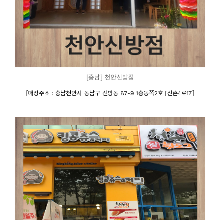
[충남] 천안신방점
[
]
매장주소 : 충남천안시 동남구 신방동 87-9 1층동쪽2호 [신촌4로17