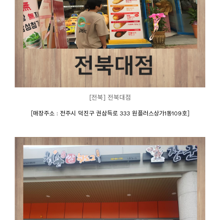
[전북] 전북대점
[
]
매장주소 : 전주시 덕진구 권삼득로 333 원플러스상가1동109호