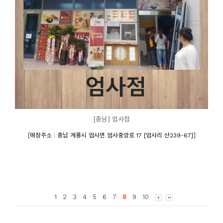
[충남] 엄사점
[
]
매장주소 : 충남 계룡시 엄사면 엄사중앙로 17 [엄사리 산239-67]
1
2
3
4
5
6
7
8
9
10