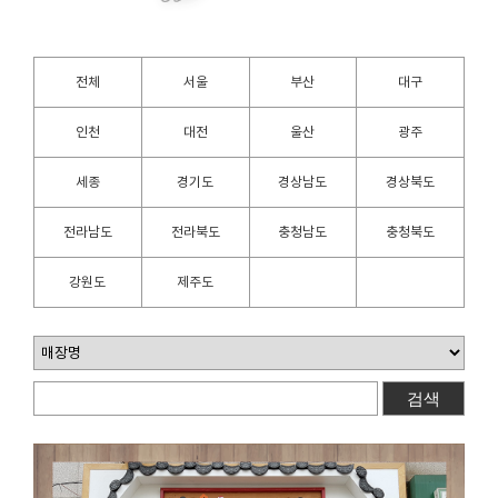
전체
서울
부산
대구
인천
대전
울산
광주
세종
경기도
경상남도
경상북도
전라남도
전라북도
충청남도
충청북도
강원도
제주도