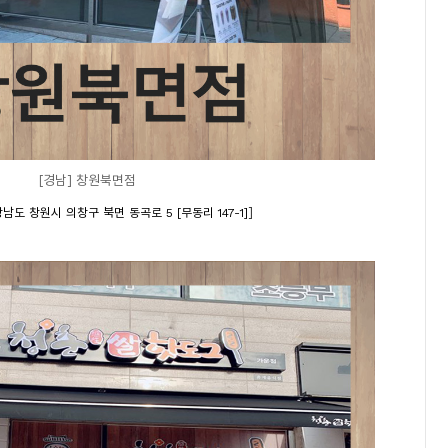
[경남] 창원북면점
]
남도 창원시 의창구 북면 동곡로 5 [무동리 147-1]