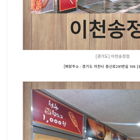
[경기도] 이천송정점
[
매장주소 : 경기도 이천시 증신로291번길 148 [송