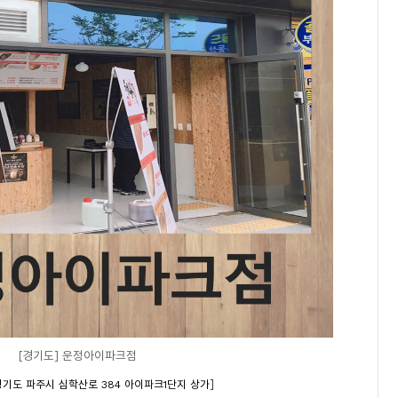
[경기도] 운정아이파크점
]
경기도 파주시 심학산로 384 아이파크1단지 상가