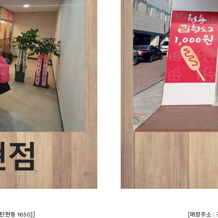
]
[
탄현동 1650]
매장주소 : 