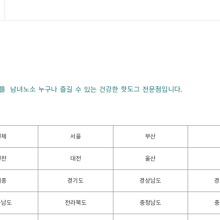
를 남녀노소 누구나 즐길 수 있는 건강한 핫도그 전문점입니다.
전체
서울
부산
인천
대전
울산
세종
경기도
경상남도
경
라남도
전라북도
충청남도
충