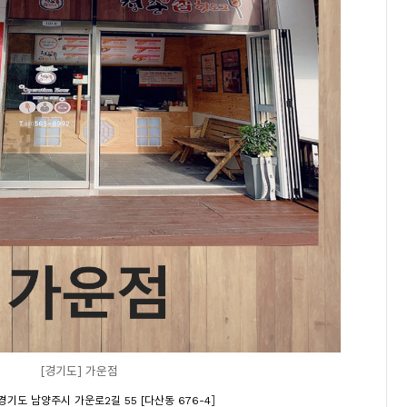
[경기도] 가운점
]
경기도 남양주시 가운로2길 55 [다산동 676-4