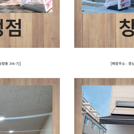
]
[
정동 314-7]
매장주소 : 경상