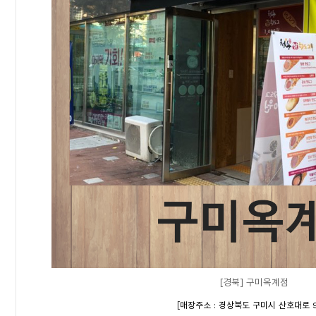
[경북] 구미옥계점
[
매장주소 : 경상북도 구미시 산호대로 9