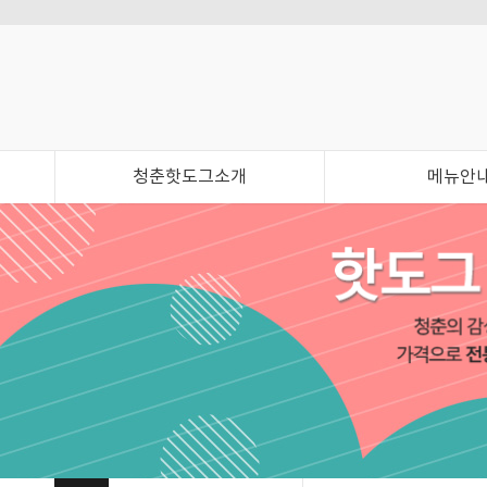
청춘핫도그소개
메뉴안