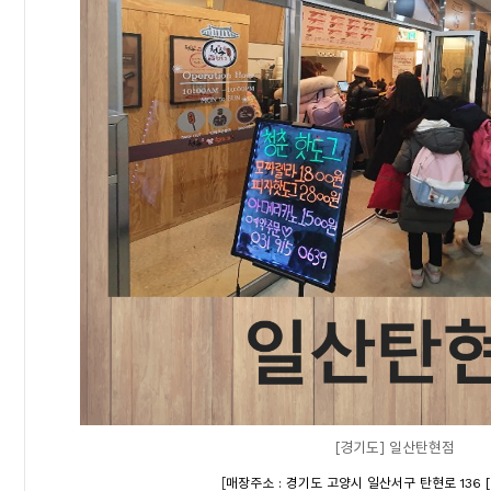
[경기도] 일산탄현점
[
매장주소 : 경기도 고양시 일산서구 탄현로 136 [