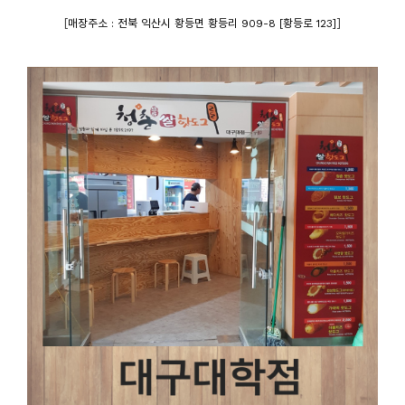
[
]
매장주소 : 전북 익산시 황등면 황등리 909-8 [황등로 123]