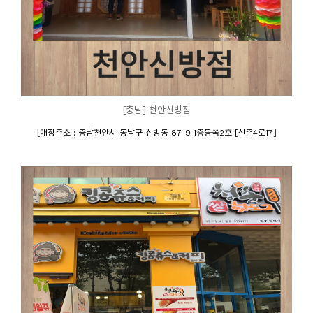
[충남] 천안신방점
[
]
매장주소 : 충남천안시 동남구 신방동 87-9 1층동쪽2호 [신촌4로17