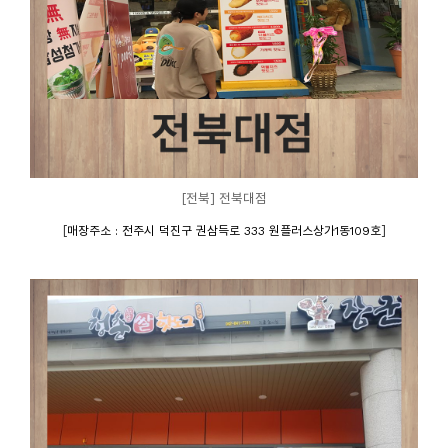
[전북] 전북대점
[
]
매장주소 : 전주시 덕진구 권삼득로 333 원플러스상가1동109호