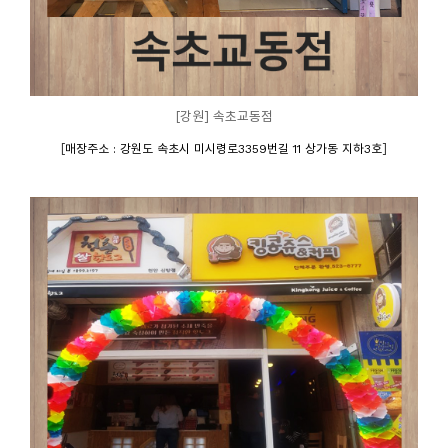
[강원] 속초교동점
[
]
매장주소 : 강원도 속초시 미시령로3359번길 11 상가동 지하3호