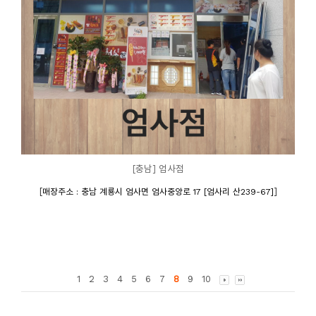
[충남] 엄사점
[
]
매장주소 : 충남 계룡시 엄사면 엄사중앙로 17 [엄사리 산239-67]
1
2
3
4
5
6
7
8
9
10