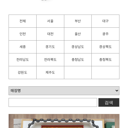
전체
서울
부산
대구
인천
대전
울산
광주
세종
경기도
경상남도
경상북도
전라남도
전라북도
충청남도
충청북도
강원도
제주도