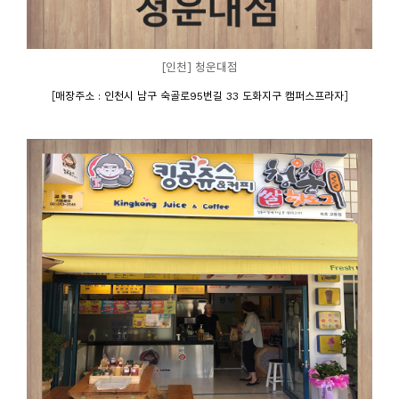
[인천] 청운대점
[
]
매장주소 : 인천시 남구 숙골로95번길 33 도화지구 캠퍼스프라자