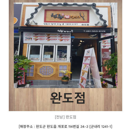
[전남] 완도점
[
]
매장주소 : 완도군 완도읍 개포로 114번길 34-3 [군내리 1241-1