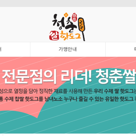
내
가맹안내