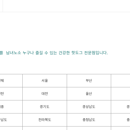
를 남녀노소 누구나 즐길 수 있는 건강한 핫도그 전문점입니다.
전체
서울
부산
인천
대전
울산
세종
경기도
경상남도
경
라남도
전라북도
충청남도
충