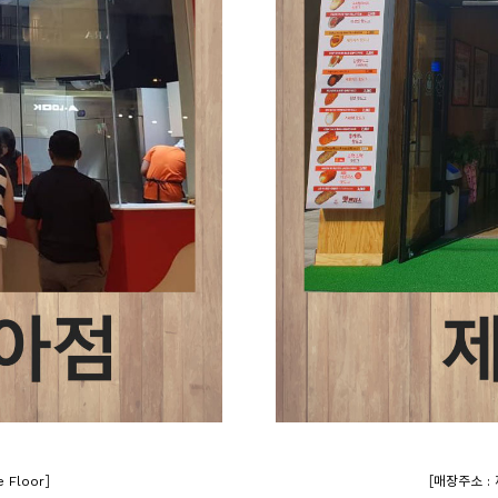
]
[
 Floor
매장주소 : 