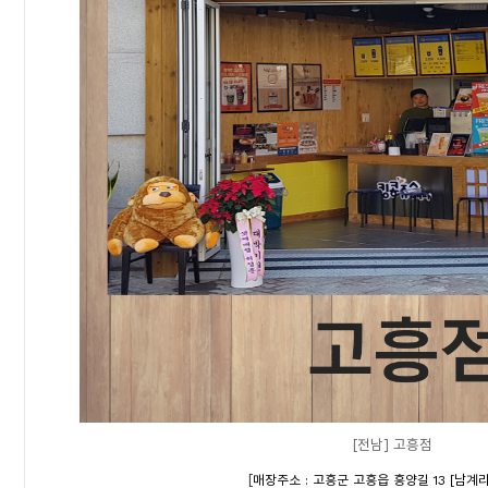
[전남] 고흥점
[
매장주소 : 고흥군 고흥읍 흥양길 13 [남계리