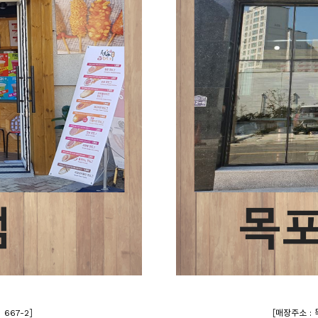
]
[
 667-2
매장주소 : 