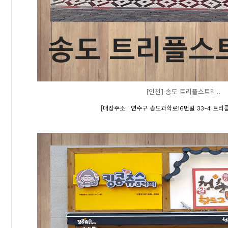
[인천] 송도 트리플스트리..
[
매장주소 : 연수구 송도과학로16번길 33-4 트