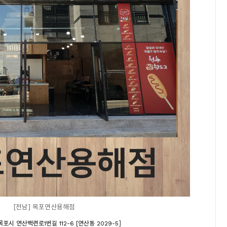
[전남] 목포연산용해점
]
목포시 연산백련로1번길 112-6 [연산동 2029-5