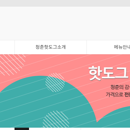
청춘핫도그소개
메뉴안