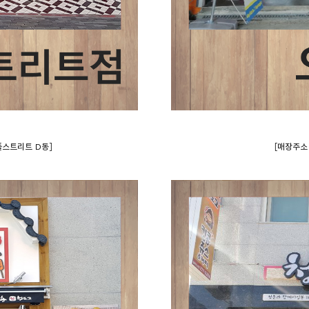
]
[
리플스트리트 D동
매장주소 :