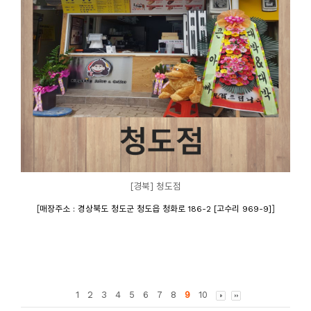
[경북] 청도점
[
]
매장주소 : 경상북도 청도군 청도읍 청화로 186-2 [고수리 969-9]
1
2
3
4
5
6
7
8
9
10