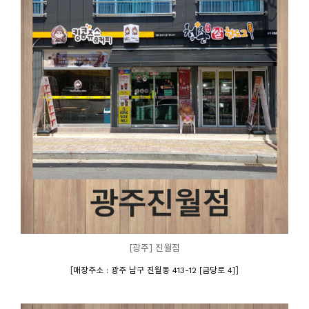
[광주] 진월점
[
]
매장주소 : 광주 남구 진월동 413-12 [금당로 4]