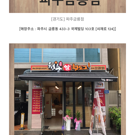
[경기도] 파주금릉점
[
]
매장주소 : 파주시 금릉동 433-3 국제빌딩 103호 [쇠재로 124]