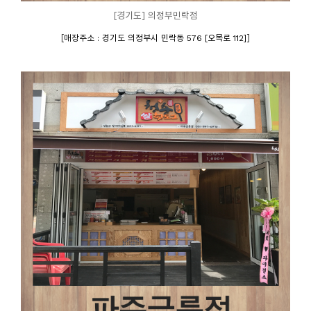
[경기도] 의정부민락점
[
]
매장주소 : 경기도 의정부시 민락동 576 [오목로 112]