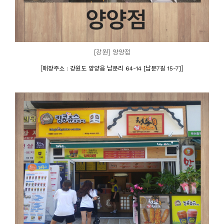
[강원] 양양점
[
]
매장주소 : 강원도 양양읍 남문리 64-14 [남문7길 15-7]