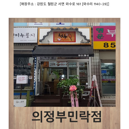
[
]
매장주소 : 강원도 철원군 서면 와수로 161 [와수리 1140-29]