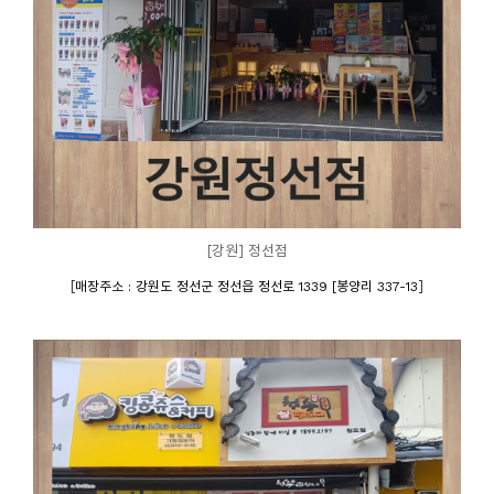
[강원] 정선점
[
]
매장주소 : 강원도 정선군 정선읍 정선로 1339 [봉양리 337-13