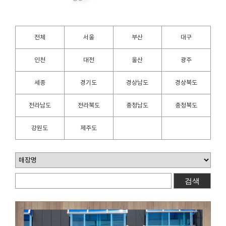
전체
서울
부산
대구
인천
대전
울산
광주
세종
경기도
경상남도
경상북도
전라남도
전라북도
충청남도
충청북도
강원도
제주도