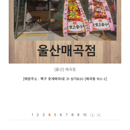
[울산] 매곡점
[
]
매장주소 : 북구 호계매곡1로 31 상가B20 [매곡동 153-2
1
2
3
4
5
6
7
8
9
10