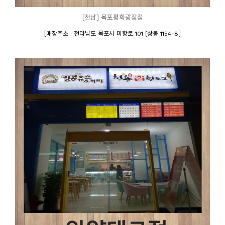
[전남] 목포평화광장점
[
]
매장주소 : 전라남도 목포시 미항로 101 [상동 1154-8