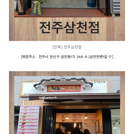
[전북] 전주삼천점
[
]
매장주소 : 전주시 완산구 삼천동1가 288-9 [삼천천변1길 17