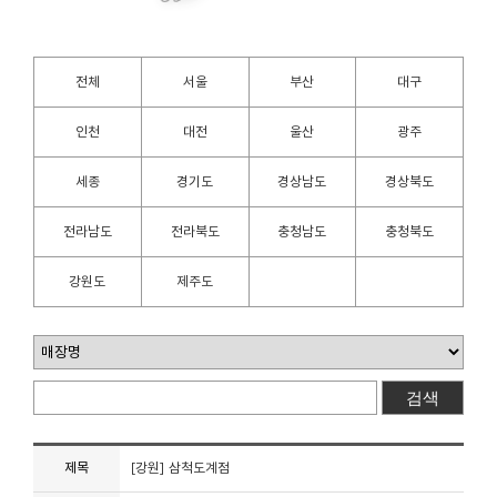
전체
서울
부산
대구
인천
대전
울산
광주
세종
경기도
경상남도
경상북도
전라남도
전라북도
충청남도
충청북도
강원도
제주도
제목
[강원] 삼척도계점