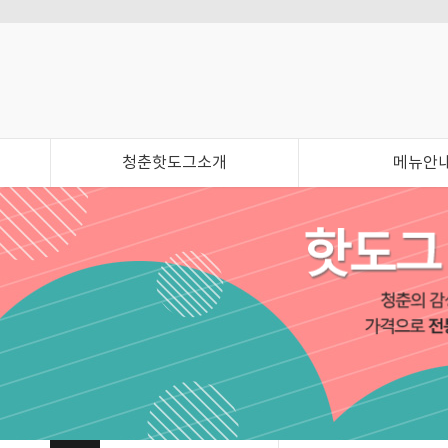
청춘핫도그소개
메뉴안