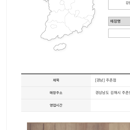
강
[경남] 주촌점
제목
경상남도 김해시 주촌면 
매장주소
영업시간