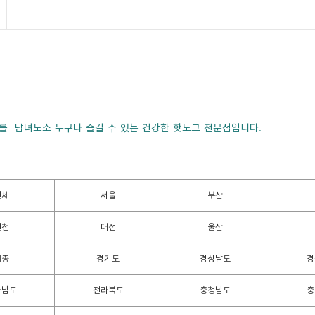
를 남녀노소 누구나 즐길 수 있는 건강한 핫도그 전문점입니다.
전체
서울
부산
인천
대전
울산
세종
경기도
경상남도
경
라남도
전라북도
충청남도
충