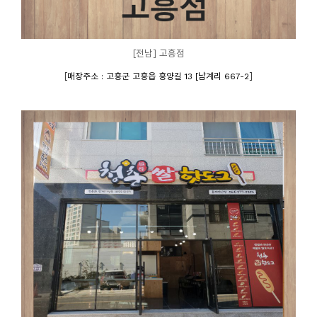
[전남] 고흥점
[
]
매장주소 : 고흥군 고흥읍 흥양길 13 [남계리 667-2