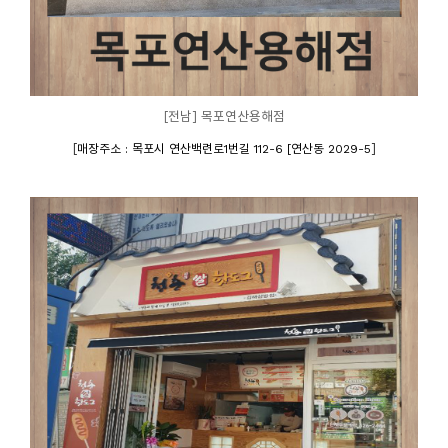
[전남] 목포연산용해점
[
]
매장주소 : 목포시 연산백련로1번길 112-6 [연산동 2029-5