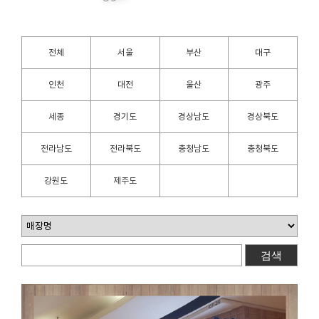
전체
서울
부산
대구
인천
대전
울산
광주
세종
경기도
경상남도
경상북도
전라남도
전라북도
충청남도
충청북도
강원도
제주도