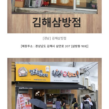
[경남] 김해삼방점
[
]
매장주소 : 경상남도 김해시 삼안로 207 [삼방동 189]