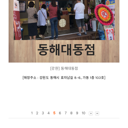
[강원] 동해대동점
[
]
매장주소 : 강원도 동해시 효자남길 8-6, 가동 1층 103호
1
2
3
4
5
6
7
8
9
10