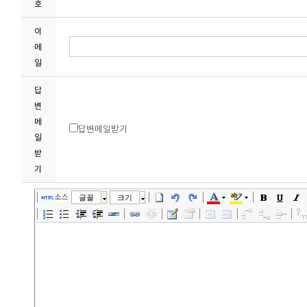
호
이
메
일
답
변
메
답변메일받기
일
받
기
소스
글꼴
크기