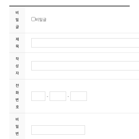
비
비밀글
밀
글
제
목
작
성
자
전
화
-
-
번
호
비
밀
번