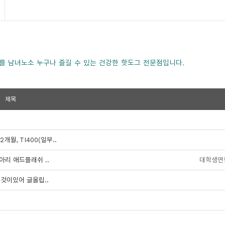
를 남녀노소 누구나 즐길 수 있는 건강한 핫도그 전문점입니다.
제목
월, TI400(일부..
아리 애드플래쉬 ..
대학생연
것이있어 글올립..