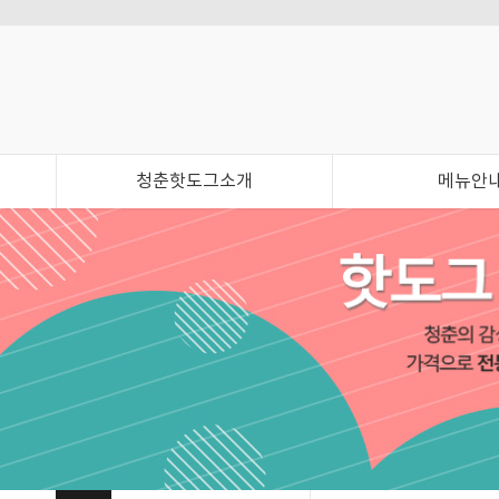
청춘핫도그소개
메뉴안