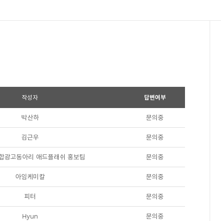
작성자
답변여부
박산하
문의중
김근우
문의중
합광고동아리 애드플래쉬 홍보팀
문의중
아임케미칼
문의중
피터
문의중
Hyun
문의중