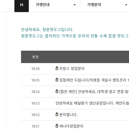
H
가맹안내
가맹문의
안녕하세요. 청춘핫도그입니다.
청춘핫도그는 합리적인 가격으로 우리의 전통 수제 찹쌀 핫도그
번호
1836
프랑스 창업문의
1835
입점제안 드립니다(직영점 개설시 렌트프리 12개
1834
[협찬 제안] 안녕하세요, 대학생 광고 연합 동
1833
안녕하세요 배달용기 생산공장입니다. 제안드릴
1832
문의합니다.
1831
케나다창업문의