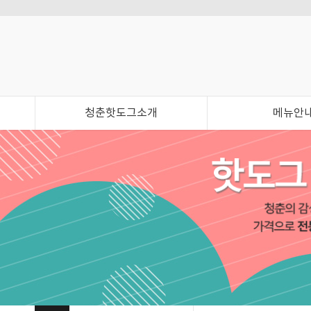
청춘핫도그소개
메뉴안