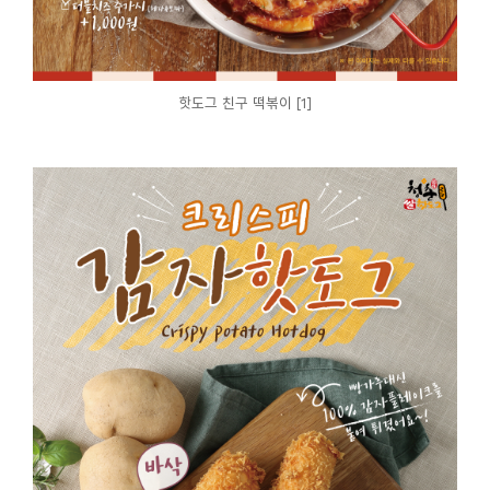
핫도그 친구 떡볶이 [1]