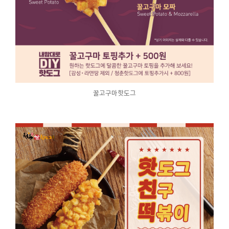
꿀고구마핫도그