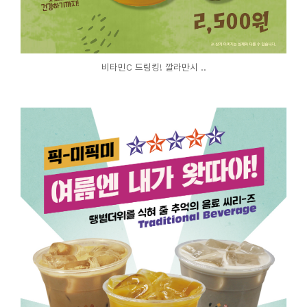
비타민C 드링킹! 깔라만시 ..