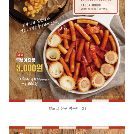
핫도그 친구 떡볶이 [2]