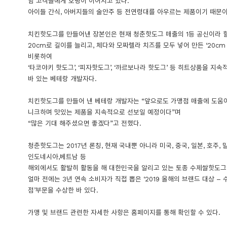
함 고객들에게 호평이 이어지고 있다.
아이들 간식, 아버지들의 술안주 등 전연령대를 아우르는 제품이기 때문이
치킨핫도그를 만들어낸 장본인은 현재 청춘핫도그 매출의 1등 공신이라 할
20cm로 길이를 늘리고, 체다와 모짜렐라 치즈를 모두 넣어 만든 ‘20c
비롯하여
‘타코야키 핫도그’, ‘피자핫도그’, ‘까르보나라 핫도그’ 등 히트상품을 지
바 있는 베테랑 개발자다.
치킨핫도그를 만들어 낸 베테랑 개발자는 “앞으로도 가맹점 매출에 도움
니크하며 맛있는 제품을 지속적으로 선보일 예정이다”며
“많은 기대 해주셨으면 좋겠다”고 전했다.
청춘핫도그는 2017년 론칭, 현재 국내뿐 아니라 미국, 중국, 일본, 호주, 
인도네시아,베트남 등
해외에서도 활발히 활동을 해 대한민국을 알리고 있는 토종 수제쌀핫도그
얼마 전에는 3년 연속 소비자가 직접 뽑은 ‘2019 올해의 브랜드 대상 –
점’부문을 수상한 바 있다.
가맹 및 브랜드 관련한 자세한 사항은 홈페이지를 통해 확인할 수 있다.