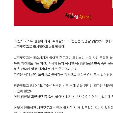
[비욘드포스트 한경아 기자] 수제쌀핫도그 전문점 청춘감성쌀핫도그(대표
치킨핫도그를 출시했다고 3일 밝혔다.
치킨핫도그는 통소시지가 들어간 핫도그에 크리스피 순살 치킨 토핑을 붙
특히 치킨핫도그는 치킨, 소시지 등의 묵직한 육(肉)제품을 반죽 속에 묻은
등을 반죽에 입혀 튀겨내는 기존 핫도그와 달리
치킨을 작게 잘라 토핑으로 활용하는 방법으로 고정관념의 틀을 벗어던진
청춘핫도그 R&D 개발자는 “처음엔 반죽 속에 넣을 생각만 했지만 제품이
고민이 많았다.
여러 방안을 고민하던 중 겉에 붙어내 튀겨내 보자 아이디어가 나왔는데 
이렇게 만들어진 치킨핫도그는 현재 출시한 지 채 일주일이 지나지 않았