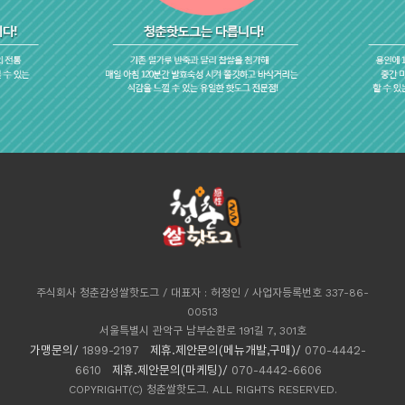
주식회사 청춘감성쌀핫도그 / 대표자 : 허정인 / 사업자등록번호 337-86-
00513
서울특별시 관악구 남부순환로 191길 7, 301호
가맹문의/
1899-2197
제휴.제안문의(메뉴개발,구매)/
070-4442-
6610
제휴.제안문의(마케팅)/
070-4442-6606
COPYRIGHT(C) 청춘쌀핫도그. ALL RIGHTS RESERVED.