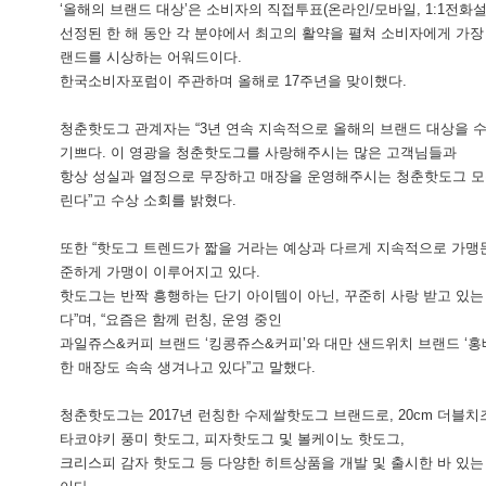
‘올해의 브랜드 대상’은 소비자의 직접투표(온라인/모바일, 1:1전화
선정된 한 해 동안 각 분야에서 최고의 활약을 펼쳐 소비자에게 가장
랜드를 시상하는 어워드이다.
한국소비자포럼이 주관하며 올해로 17주년을 맞이했다.
청춘핫도그 관계자는 “3년 연속 지속적으로 올해의 브랜드 대상을 
기쁘다.
이 영광을 청춘핫도그를 사랑해주시는 많은 고객님들과
항상 성실과 열정으로 무장하고 매장을 운영해주시는 청춘핫도그 모
린다”고 수상 소회를 밝혔다.
또한 “핫도그 트렌드가 짧을 거라는 예상과 다르게 지속적으로 가맹
준하게 가맹이 이루어지고 있다.
핫도그는 반짝 흥행하는 단기 아이템이 아닌, 꾸준히 사랑 받고 있는
다”며, “요즘은 함께 런칭, 운영 중인
과일쥬스&커피 브랜드 ‘킹콩쥬스&커피’와 대만 샌드위치 브랜드 ‘홍
한 매장도 속속 생겨나고 있다”고 말했다.
청춘핫도그는 2017년 런칭한 수제쌀핫도그 브랜드로, 20cm 더블
타코야키 풍미 핫도그, 피자핫도그 및 볼케이노 핫도그,
크리스피 감자 핫도그 등 다양한 히트상품을 개발 및 출시한 바 있는