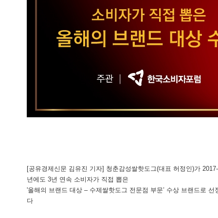
[공유경제신문 김유진 기자] 청춘감성쌀핫도그(대표 허정인)가 2017-20
년에도 3년 연속 소비자가 직접 뽑은
'올해의 브랜드 대상 – 수제쌀핫도그 전문점 부문’ 수상 브랜드로 선
다