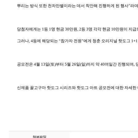
뿌리는 방식 또한 천차만별이라는 데서 착안해 진행하게 된 행사
”
라
당첨자에게는
1
등
1
명 현금
30
만원
, 2
등
3
명 각각 현금
10
만원이 지급
그러나
, 4
등에 해당되는
“
참가자 전원
”
에게 청춘 오리지널 핫도그
1+
공모전은
4
월
13
일
(
토
)
부터
5
월
26
일
(
일
)
까지 약
40
여일간 진행되며
,
신제품 꿀고구마 핫도그 시리즈와 핫도그 아트 공모전에 대한 자세한
첨부파일