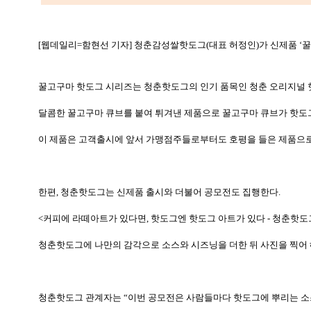
[웹데일리=함현선 기자] 청춘감성쌀핫도그
(
대표 허정인
)
가 신제품
‘
꿀
꿀고구마 핫도그 시리즈는 청춘핫도그의 인기 품목인 청춘 오리지널
달콤한 꿀고구마 큐브를 붙여 튀겨낸 제품으로 꿀고구마 큐브가 핫도
이 제품은 고객출시에 앞서 가맹점주들로부터도 호평을 들은 제품으
한편
,
청춘핫도그는 신제품 출시와 더불어 공모전도 집행한다
.
<
커피에 라떼아트가 있다면
,
핫도그엔 핫도그 아트가 있다
-
청춘핫도
청춘핫도그에 나만의 감각으로 소스와 시즈닝을 더한 뒤 사진을 찍어
청춘핫도그 관계자는
“
이번 공모전은 사람들마다 핫도그에 뿌리는 소