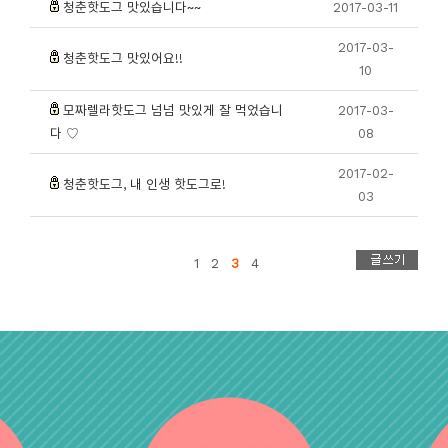
청춘핫도그 맛있습니다~~
2017-03-11
2017-03-
청춘핫도그 맛있어요!!
10
모짜렐라핫도그 넘넘 맛있게 잘 먹었습니
2017-03-
다 ♡
08
2017-02-
청춘핫도그, 내 인생 핫도그로!
03
1
2
3
4