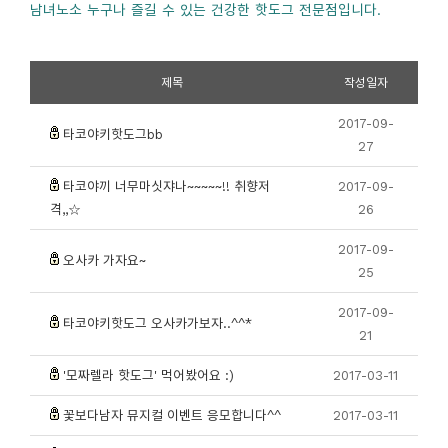
남녀노소 누구나 즐길 수 있는 건강한 핫도그 전문점입니다.
제목
작성일자
2017-09-
타코야키핫도그bb
27
타코야끼 너무마싯쟈나~~~~~!! 취향저
2017-09-
격,,☆
26
2017-09-
오사카 가자요~
25
2017-09-
타코야키핫도그 오사카가보자..^^*
21
'모짜렐라 핫도그' 먹어봤어요 :)
2017-03-11
꽃보다남자 뮤지컬 이벤트 응모합니다^^
2017-03-11