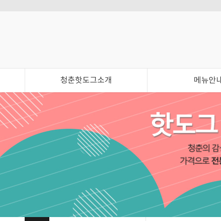
청춘핫도그소개
메뉴안