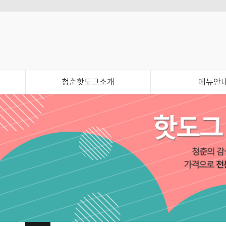
청춘핫도그소개
메뉴안