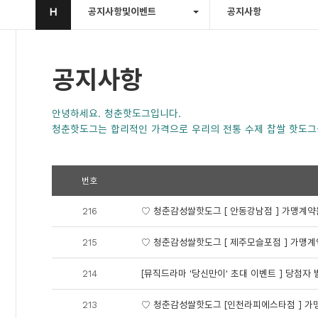
H
공지사항및이벤트
공지사항
공지사항
안녕하세요. 청춘핫도그입니다.
청춘핫도그는 합리적인 가격으로 우리의 전통 수제 찹쌀 핫도그
번호
216
♡ 청춘감성쌀핫도그 [ 안동강남점 ] 가맹계
215
♡ 청춘감성쌀핫도그 [ 제주모슬포점 ] 가맹
214
[뮤직드라마 '당신만이' 초대 이벤트 ] 당첨자 
213
♡ 청춘감성쌀핫도그 [인천라피에스타점 ] 가