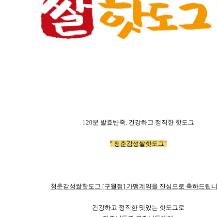
120
분
발효반죽
,
건강하고
정직한
핫도그
"
청춘감성쌀핫도그
"
청춘감성쌀핫도그
[구월점
]
가맹계약을
진심으로
축하드립
건강하고
정직한
맛있는
핫도그로