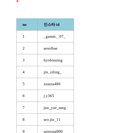
*
no
인스타 id
1
_garam._.07_
2
aesolbae
3
hyobinning
4
jin_ziling_
5
zzazza486
6
j.y365
7
jun_yae_rang
8
seo.jin_11
9
sujeong800