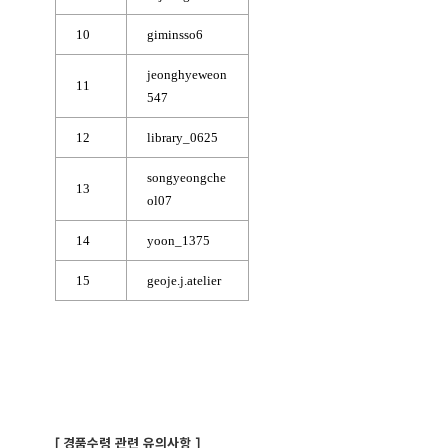
10
giminsso6
jeonghyeweon
11
547
12
library_0625
songyeongche
13
ol07
14
yoon_1375
15
geoje.j.atelier
[ 경품수령 관련 유의사항 ]