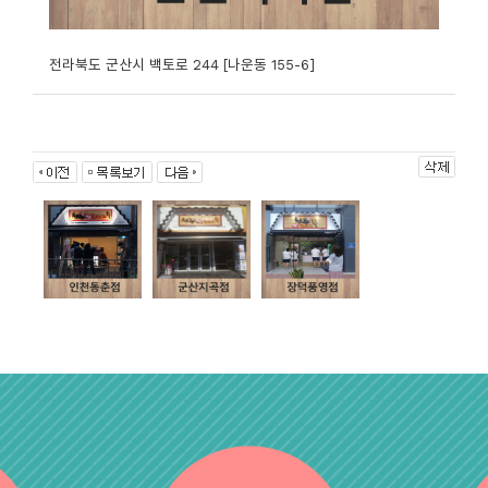
전라북도 군산시 백토로 244 [나운동 155-6]