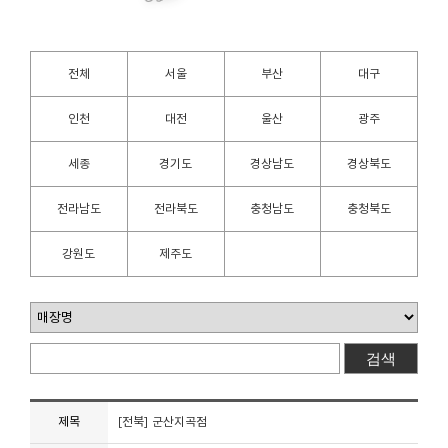
전체
서울
부산
대구
인천
대전
울산
광주
세종
경기도
경상남도
경상북도
전라남도
전라북도
충청남도
충청북도
강원도
제주도
제목
[전북] 군산지곡점