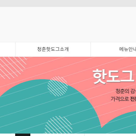
청춘핫도그소개
메뉴안