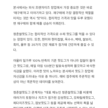
본사에서는 외식 프랜차이즈 창업에서 가장 중요한 것은 바로
‘재구매’라고 이야기하고 있다. 재구매에 가장 결정적인 역할을
미치는 것은 역시 ‘맛’이다. 합리적인 가격과 맛을 두루 갖췄다
면 재구매와 함께 매출 상승이 이뤄진다.
청춘쌀핫도그는 합리적인 가격으로 수제 핫도그를 먹을 수 있다
는 장점이 있다. 또한, 현미와 현미찹쌀, 옥수수, 백태, 쌀보리,
흑미, 율무 등 35가지 건강 재료가 첨가돼 건강하게 즐길 수 있
다.
아울러 밀가루 100% 반죽의 기존 핫도그가 아니라 찹쌀이 들어
간 핫도그로, 매일 아침 120분간 발효숙성하며 쫄깃하고 바삭한
식감을 살렸다. 이러한 맛의 노하우는 본사에서 핫도그 창업에
자신감을 드러내는 이유 중 하나다. 예비 점주에게 주관적인 예
상이 아닌 객관적인 데이터를 보여준다.
청춘쌀핫도그 관계자는 “대표 메뉴인 청춘쌀핫도그를 비롯해
여러가지 토핑이나 치즈가 첨가된 감성핫도그, 모짜릴레핫도그,
체다치즈핫도그, 점보핫도그 등을 제공해 메뉴 선택의 폭을 넓