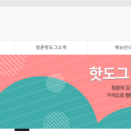
청춘핫도그소개
메뉴안