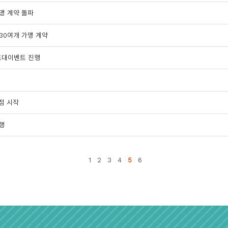
맹 계약 돌파
30여개 가맹 계약
초대이벤트 진행
호점 시작
행
1
2
3
4
5
6