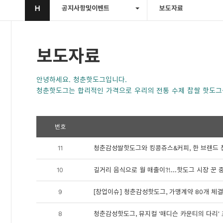
H
공지사항및이벤트
보도자료
보도자료
안녕하세요. 청춘핫도그입니다.
청춘핫도그는 합리적인 가격으로 우리의 전통 수제 찹쌀 핫도그
번호
11
청춘감성쌀핫도그와 킹콩쥬스&커피, 한 브랜드 창
10
길거리 음식으로 월 매출이?!…핫도그 시장 꾼 
9
[창업이슈] 청춘감성핫도그, 가맹계약 80개 체결.
8
청춘감성핫도그, 뮤지컬 '매디슨 카운티의 다리'