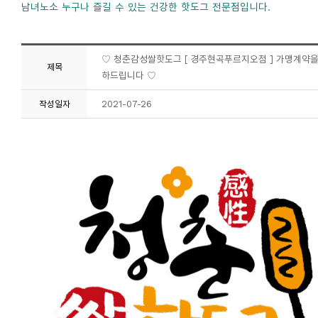
남녀노소 누구나 즐길 수 있는 건강한 핫도그 전문점입니다.
♡ 청춘감성쌀핫도그 [ 경주현곡푸르지오점 ] 가맹계약을
제목
하드립니다 ♡
2021-07-26
작성일자