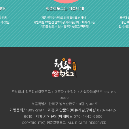
주식회사 청춘감성쌀핫도그 / 대표자 : 허정인 / 사업자등록번호 337-86-
00513
서울특별시 관악구 남부순환로 191길 7, 301호
가맹문의/
1899-2197
제휴.제안문의(메뉴개발,구매)/
070-4442-
6610
제휴.제안문의(마케팅)/
070-4442-6606
COPYRIGHT(C) 청춘쌀핫도그. ALL RIGHTS RESERVED.