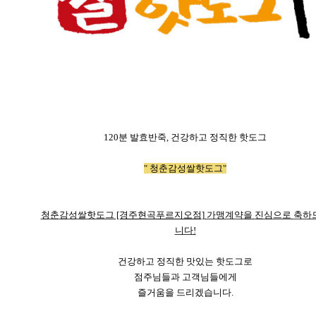
120
분
발효반죽
,
건강하고
정직한
핫도그
"
청춘감성쌀핫도그
"
청춘감성쌀핫도그
[경주현곡푸르지오점
]
가맹계약을
진심으로
축하
니다
!
건강하고
정직한
맛있는
핫도그로
점주님들과
고객님들에게
즐거움을
드리겠습니다
.