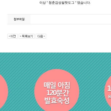
이상
"
청춘감성쌀핫도그
"
였습니다.
첨부파일